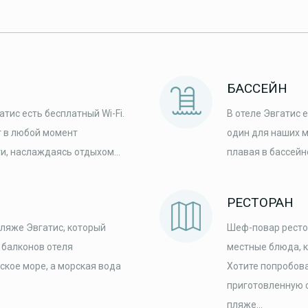
БАССЕЙН
тис есть бесплатный Wi-Fi.
В отеле Эвгатис 
т в любой момент
один для наших м
и, наслаждаясь отдыхом...
плавая в бассейн
РЕСТОРАН
ляже Эвгатис, который
Шеф-повар ресто
 балконов отеля
местные блюда, 
кое море, а морская вода
Хотите попробов
приготовленную с
пляже...