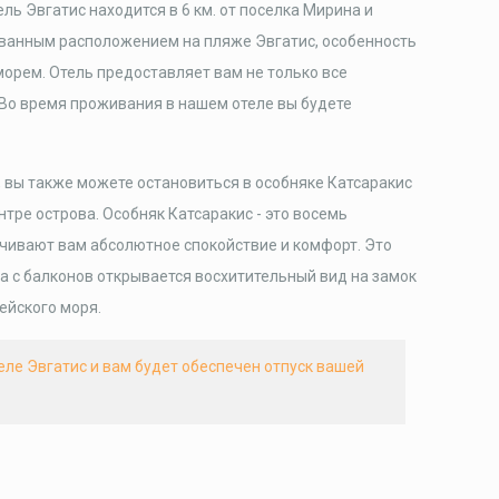
ь Эвгатис находится в 6 км. от поселка Мирина и
ованным расположением на пляже Эвгатис, особенность
 морем. Отель предоставляет вам не только все
 Во время проживания в нашем отеле вы будете
 вы также можете остановиться в особняке Катсаракис
тре острова. Особняк Катсаракис - это восемь
чивают вам абсолютное спокойствие и комфорт. Это
а с балконов открывается восхитительный вид на замок
ейского моря.
еле Эвгатис и вам будет обеспечен отпуск вашей