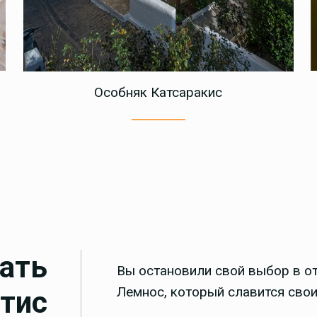
Особняк Катсаракис
ать
Вы остановили свой выбор в от
Лемнос, который славится сво
атис