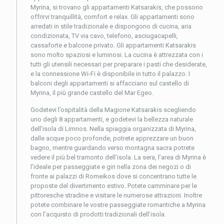
Myrina, si trovano gli appartamenti Katsarakis, che possono
offrirvi tranquillità, comfort e relax. Gli appartamenti sono
arredati in stile tradizionale e dispongono di cucina, aria
condizionata, TV via cavo, telefono, asciugacapelli,
cassaforte e balcone privato. Gli appartamenti Katsarakis
sono molto spaziosi e luminosi. La cucina è attrezzata con i
tutti gli utensili necessari per preparare i pasti che desiderate,
e la connessione Wi-Fi è disponibile in tutto il palazzo. I
balconi degli appartamenti si affacciano sul castello di
Myrina, il più grande castello del Mar Egeo.
Godetevi l’ospitalità della Magione Katsarakis scegliendo
uno degli 8 appartamenti, e godetevi la bellezza naturale
dell’isola di Limnos. Nella spiaggia organizzata di Myrina,
dalle acque poco profonde, potrete apprezzare un buon
bagno, mentre guardando verso montagna sacra potrete
vedere il più bel tramonto dell’isola. La sera, l’area di Myrina è
l’ideale per passeggiate e giri nella zona dei negozi o di
fronte ai palazzi di Romeikos dove si concentrano tutte le
proposte del divertimento estivo. Potete camminare per le
pittoresche stradine e visitare le numerose attrazioni. Inoltre
potete combinare le vostre passeggiate romantiche a Myrina
con l’acquisto di prodotti tradizionali dell’isola.