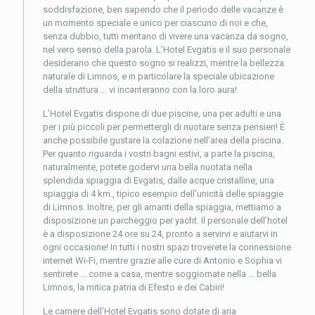
soddisfazione, ben sapendo che il periodo delle vacanze è
un momento speciale e unico per ciascuno di noi e che,
senza dubbio, tutti meritano di vivere una vacanza da sogno,
nel vero senso della parola. L’Hotel Evgatis e il suo personale
desiderano che questo sogno si realizzi, mentre la bellezza
naturale di Limnos, e in particolare la speciale ubicazione
della struttura ... vi incanteranno con la loro aura!
L’Hotel Evgatis dispone di due piscine, una per adulti e una
per i più piccoli per permettergli di nuotare senza pensieri! È
anche possibile gustare la colazione nell’area della piscina.
Per quanto riguarda i vostri bagni estivi, a parte la piscina,
naturalmente, potete godervi una bella nuotata nella
splendida spiaggia di Evgatis, dalle acque cristalline, una
spiaggia di 4 km., tipico esempio dell’unicità delle spiaggie
di Limnos. Inoltre, per gli amanti della spiaggia, mettiamo a
disposizione un parcheggio per yacht. Il personale dell’hotel
è a disposizione 24 ore su 24, pronto a servirvi e aiutarvi in
ogni occasione! In tutti i nostri spazi troverete la connessione
internet Wi-Fi, mentre grazie alle cure di Antonio e Sophia vi
sentirete ... come a casa, mentre soggiornate nella ... bella
Limnos, la mitica patria di Efesto e dei Cabiri!
Le camere dell’Hotel Evgatis sono dotate di aria