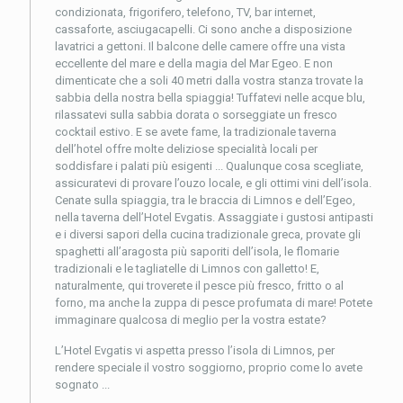
condizionata, frigorifero, telefono, TV, bar internet,
cassaforte, asciugacapelli. Ci sono anche a disposizione
lavatrici a gettoni. Il balcone delle camere offre una vista
eccellente del mare e della magia del Mar Egeo. E non
dimenticate che a soli 40 metri dalla vostra stanza trovate la
sabbia della nostra bella spiaggia! Tuffatevi nelle acque blu,
rilassatevi sulla sabbia dorata o sorseggiate un fresco
cocktail estivo. E se avete fame, la tradizionale taverna
dell’hotel offre molte deliziose specialità locali per
soddisfare i palati più esigenti ... Qualunque cosa scegliate,
assicuratevi di provare l’ouzo locale, e gli ottimi vini dell’isola.
Cenate sulla spiaggia, tra le braccia di Limnos e dell’Egeo,
nella taverna dell’Hotel Evgatis. Assaggiate i gustosi antipasti
e i diversi sapori della cucina tradizionale greca, provate gli
spaghetti all’aragosta più saporiti dell’isola, le flomarie
tradizionali e le tagliatelle di Limnos con galletto! E,
naturalmente, qui troverete il pesce più fresco, fritto o al
forno, ma anche la zuppa di pesce profumata di mare! Potete
immaginare qualcosa di meglio per la vostra estate?
L’Hotel Evgatis vi aspetta presso l’isola di Limnos, per
rendere speciale il vostro soggiorno, proprio come lo avete
sognato ...