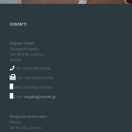
CONTATTI
Evgatis Hotel
Spiaggia Evgatis
CAP 814 00, Limnos
Grecia
Tel: +30 22540 51700
Fax: +30 22540 51702
Mob: +30 6932 474503
Email:
evgatis@otenet.gr
Magione Katsarakis
Myrina
GR 814 00, Limnos