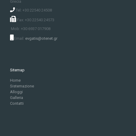
Grecia
Tel: +30 22540 24508
Fax: +30 22540 24573
Mob: +30 6937 017908
Email:
evgatis@otenet.gr
Sitemap
Home
Sistemazione
Alloggi
Galleria
Contatti